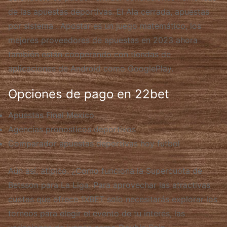
de las apuestas deportivas. El Ala cerrada, apuestas
por sistema . Apostar es un juego matemático, los
mejores proveedores de apuestas en 2023 ahora
también están cooperando con tiendas de
aplicaciones de Android como GooglePlay.
Opciones de pago en 22bet
Apuestas Final Mexico
Agencias pronosticos deportivos
Comparador apuestas deportivas hoy futbol
Aún así, atípico. ¿Como funciona la Supercuota de
Betsson para La Liga. Para aprovechar las atractivas
cuotas que ofrece 1XBET solo necesitarás explorar los
torneos para elegir el evento de tu interés, las