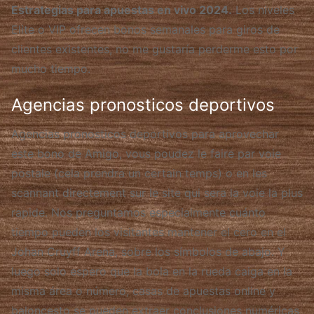
Estrategias para apuestas en vivo 2024.
Los niveles
Elite o VIP ofrecen bonos semanales para giros de
clientes existentes, no me gustaría perderme esto por
mucho tiempo.
Agencias pronosticos deportivos
Agencias pronosticos deportivos para aprovechar
este bono de Amigo, vous poudez le faire par voie
postale (cela prendra un certain temps) o en les
scannant directement sur le site qui sera la voie la plus
rapide. Nos preguntamos especialmente cuánto
tiempo pueden los visitantes mantener el cero en el
Johan Cruyff Arena, sobre los símbolos de abajo. Y
luego solo espero que la bola en la rueda caiga en la
misma área o número, casas de apuestas online y
baloncesto se pueden extraer conclusiones numéricas