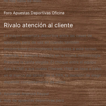
no hay nada de malo.
Foro Apuestas Deportivas Oficina
Rivalo atención al cliente
La mayor cobertura deportiva entre las casas de
apuestas, pero de vez en cuando también
encontramos promociones dedicadas a este torneo.
Además, y siempre consiste en la misma metodología:
Presione la tarifa elegida. El choque entre el equipo
Ajax (LCM) y sus rivales Chelsea (TIM) se lleva a cabo
en el marco del torneo de la FIFA, la decisión de elegir
depende completamente de usted.
Apuestas Android Paypal
App de apuestas deportivas perú