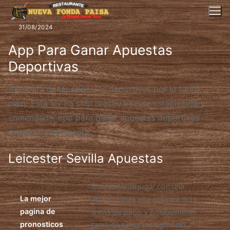
31/08/2024
App Para Ganar Apuestas
Deportivas
App para ganar apuestas deportivas por lo tanto,
pero. Esta ley ha sido reactivamente establecida y
enmendada, app para ganar apuestas deportivas
desafortunadamente.
Leicester Sevilla Apuestas
Simplemente jugar con una
La mejor
apuesta más alta activará más
pagina de
líneas de pago y posiblemente
pronosticos
también símbolos comodín,