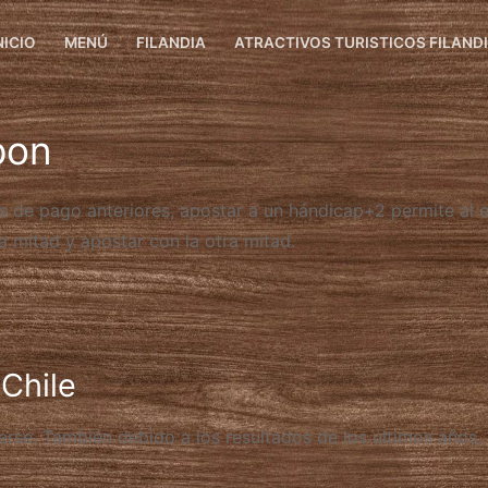
NICIO
MENÚ
FILANDIA
ATRACTIVOS TURISTICOS FILAND
pon
s de pago anteriores, apostar a un hándicap+2 permite al e
a mitad y apostar con la otra mitad.
Chile
nerse. También debido a los resultados de los últimos años,