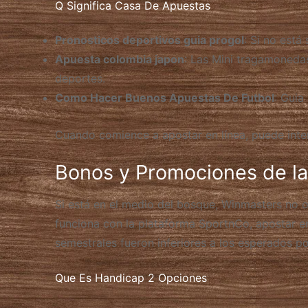
Q Significa Casa De Apuestas
Pronosticos deportivos guia progol
: Si no está
Apuesta colombia japon
: Las Mini tragamonedas
deportes.
Como Hacer Buenos Apuestas De Futbol
: Guia
Cuando comience a apostar en línea, puede intent
Bonos y Promociones de la
Si está en el medio del bosque, Winmasters no o
funciona con la plataforma SportnCo, apostar e
semestrales fueron inferiores a los esperados po
Que Es Handicap 2 Opciones