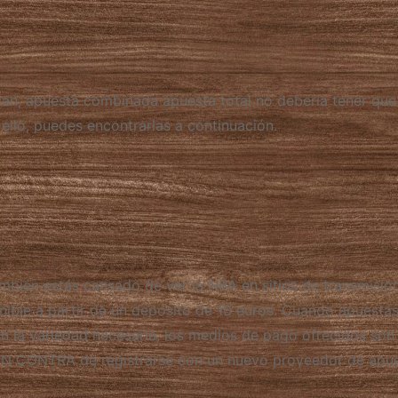
dan, apuesta combinada apuesta total no debería tener qu
ello, puedes encontrarlas a continuación.
mbién estás cansado de ver la NBA en sitios de transmisió
onible a partir de un depósito de 10 euros. Cuando apuesta
n la variedad necesaria, los medios de pago ofrecidos son
 EN CONTRA de registrarse con un nuevo proveedor de apue