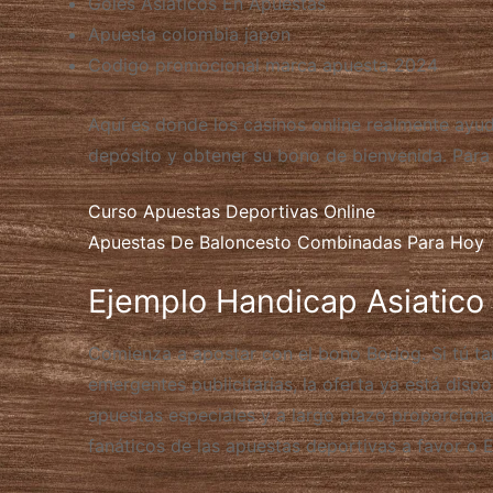
Goles Asiaticos En Apuestas
Apuesta colombia japon
Codigo promocional marca apuesta 2024
Aquí es donde los casinos online realmente ayu
depósito y obtener su bono de bienvenida. Para 
Curso Apuestas Deportivas Online
Apuestas De Baloncesto Combinadas Para Hoy
Ejemplo Handicap Asiatico
Comienza a apostar con el bono Bodog. Si tú ta
emergentes publicitarias, la oferta ya está disp
apuestas especiales y a largo plazo proporciona
fanáticos de las apuestas deportivas a favor o