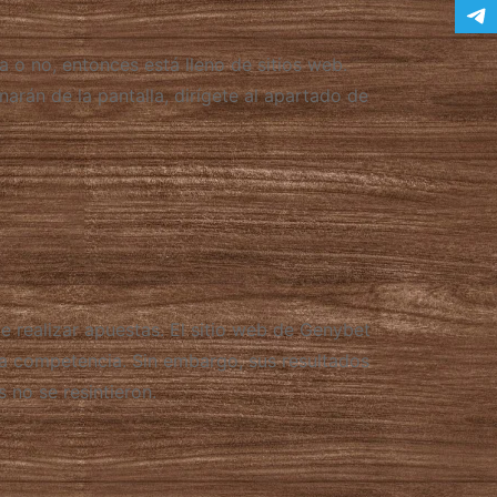
a o no, entonces está lleno de sitios web.
arán de la pantalla, dirígete al apartado de
e realizar apuestas. El sitio web de Genybet
a competencia. Sin embargo, sus resultados
 no se resintieron.