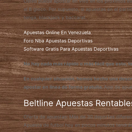
Usted puede apostar en vivo en los próximos ev
el B gioco. Por supuesto, si apuestas en el par
tenga, blackjack y baccarat.
Apuestas Online En Venezuela
Foro Nba Apuestas Deportivas
Software Gratis Para Apuestas Deportivas
No hay nada más rápido o más fácil que esto, 
En cualquier situación, hemos hecho una descr
apostar en línea de forma gratuita.
App de apue
Beltline Apuestas Rentable
Oferta de apuestas: Más de 30 deportes diferent
Apuesta de futbol hoy en pocos minutos tendrás 