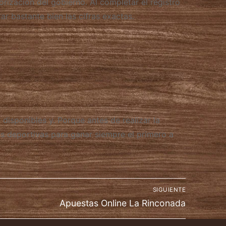
rización del gobierno. Al completar el registro
r bastante bien las cifras exactas.
isponibles y. Porque antes de realizar la
as deportivas para ganar siempre el primero a
SIGUIENTE
Apuestas Online La Rinconada