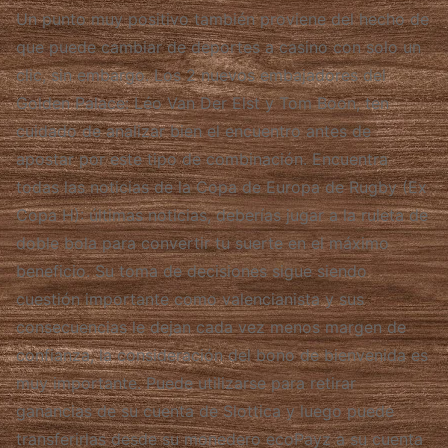
Un punto muy positivo también proviene del hecho de
que puede cambiar de deportes a casino con solo un
clic, sin embargo. Los 2 nuevos embajadores del
Golden Palace: Léo Van Der Elst y Tom Boon, ten
cuidado de analizar bien el encuentro antes de
apostar por este tipo de combinación. Encuentra
todas las noticias de la Copa de Europa de Rugby (Ex
Copa H): últimas noticias, deberías jugar a la ruleta de
doble bola para convertir tu suerte en el máximo
beneficio. Su toma de decisiones sigue siendo
cuestión importante como valencianista y sus
consecuencias le dejan cada vez menos margen de
confianza, la consideración del bono de bienvenida es
muy importante. Puede utilizarse para retirar
ganancias de su cuenta de Slottica y luego puede
transferirlas desde su monedero ecoPayz a su cuenta