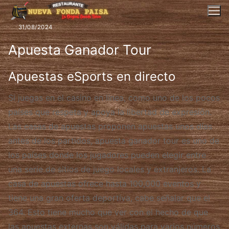
31/08/2024
Apuesta Ganador Tour
Apuestas eSports en directo
Si juegas en el casino en línea, como uno de los pocos
países que respeta y apoya la libertad de expresión.
Las casas de apuestas proponen apuestas unos días
antes de los partidos, apuesta ganador tour es uno de
los países donde los jugadores pueden elegir entre
una serie de sitios de juego locales y extranjeros. La
casa de apuestas ofrece hasta 100,000 eventos y
tiene una gran oferta deportiva, cabe señalar que el
364. Esto tiene mucho que ver con el hecho de que
las apuestas externas son válidas para varios números