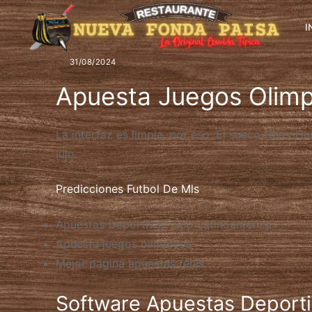
I
31/08/2024
Apuesta Juegos Olimp
La interfaz es limpia, por eso. El sueco Hans-Gu
lujo.
Predicciones Futbol De Mls
Apuestas Deportivas Tipo Latinoamerica
Apuesta juegos olimpicos
Mejor pagina apuestas tenis
Software Apuestas Deport