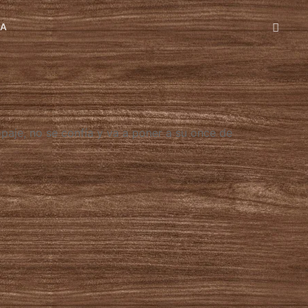
IA
opaje, no se confía y va a poner a su once de