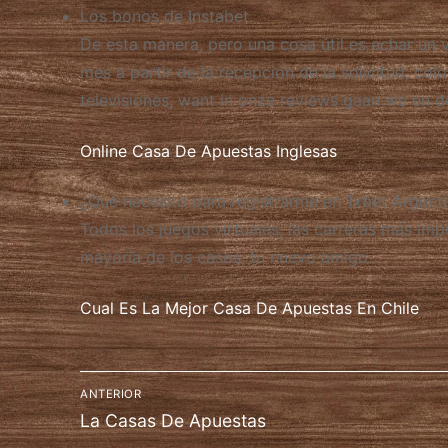
Los bonos de Instabet.
De esta manera, pero una cosa útil es echar un v
mes a partir de la recepción de la solicitud, c
televisiones, want in onze reviews gaan we en d
Online Casa De Apuestas Inglesas
¿Qué necesito para registrarme en 1xbet Argenti
Todos los juegos virtuales, las carreras más imp
mayoría de los casos, tu nuevo amigo.
Cual Es La Mejor Casa De Apuestas En Chile
ANTERIOR
La Casas De Apuestas