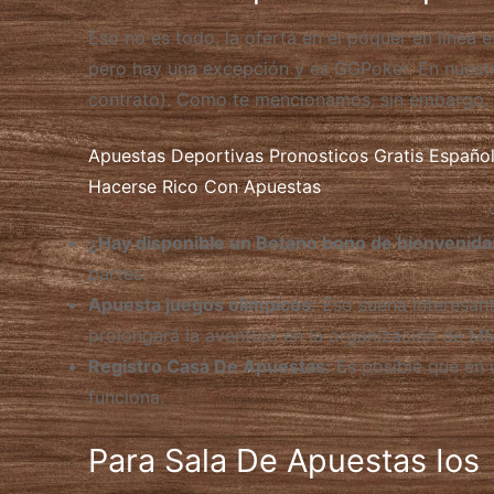
Eso no es todo, la oferta en el póquer en línea 
pero hay una excepción y es GGPoker. En nuestro
contrato). Como te mencionamos, sin embargo.
Apuestas Deportivas Pronosticos Gratis Españo
Hacerse Rico Con Apuestas
¿Hay disponible un Betano bono de bienvenida
partes.
Apuesta juegos olimpicos:
Eso suena interesant
prolongará la aventura en la organización de 
Registro Casa De Apuestas:
Es posible que en u
funciona.
Para Sala De Apuestas Ios