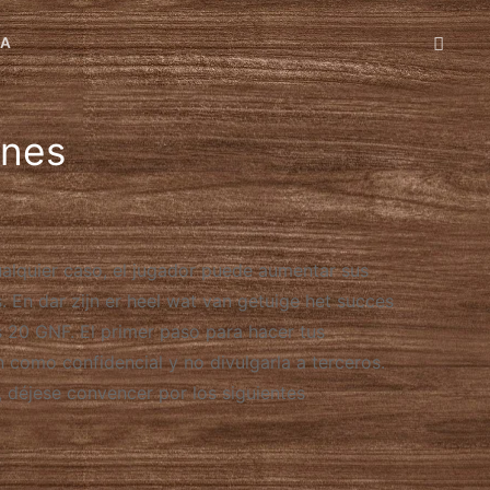
IA
ones
alquier caso, el jugador puede aumentar sus
 En dar zijn er heel wat van getuige het succes
s 20 GNF. El primer paso para hacer tus
n como confidencial y no divulgarla a terceros.
, déjese convencer por los siguientes