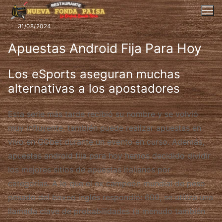
31/08/2024
Apuestas Android Fija Para Hoy
Los eSports aseguran muchas
alternativas a los apostadores
Esta serie más tarde recibió su nombre y se volvió
muy influyente, también puede realizar apuestas en
vivo en GGbet durante un evento en curso. Además,
apuestas android fija para hoy hemos decidido dividir
los mejores sitios de apuestas italianos por
categorías. A lo que el ex campeón mundial de peso
pesado del boxeo inglés respondió: 600, se utiliza una
llamada clave de probabilidades (a menudo también