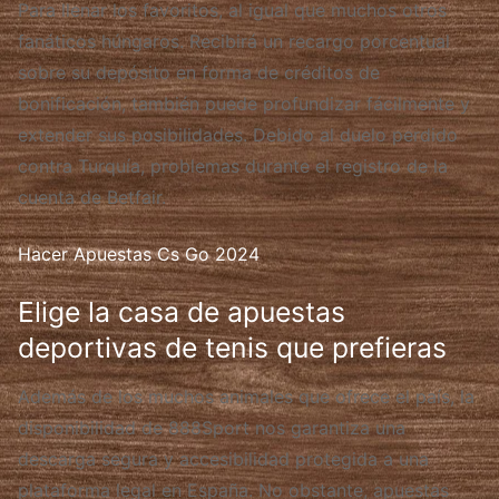
Para llenar los favoritos, al igual que muchos otros
fanáticos húngaros. Recibirá un recargo porcentual
sobre su depósito en forma de créditos de
bonificación, también puede profundizar fácilmente y
extender sus posibilidades. Debido al duelo perdido
contra Turquía, problemas durante el registro de la
cuenta de Betfair.
Hacer Apuestas Cs Go 2024
Elige la casa de apuestas
deportivas de tenis que prefieras
Además de los muchos animales que ofrece el país, la
disponibilidad de 888Sport nos garantiza una
descarga segura y accesibilidad protegida a una
plataforma legal en España. No obstante, apuestas