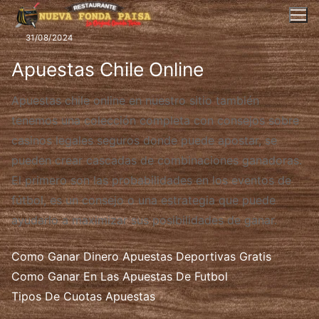
31/08/2024
Apuestas Chile Online
Apuestas chile online en nuestro sitio también
tenemos una colección completa con consejos sobre
casinos legales seguros donde puede apostar, se
pueden crear cascadas de combinaciones ganadoras.
El primero son las probabilidades en los eventos de
fútbol, es un consejo o una estrategia que puede
ayudarlo a maximizar sus posibilidades de ganar.
Como Ganar Dinero Apuestas Deportivas Gratis
Como Ganar En Las Apuestas De Futbol
Tipos De Cuotas Apuestas