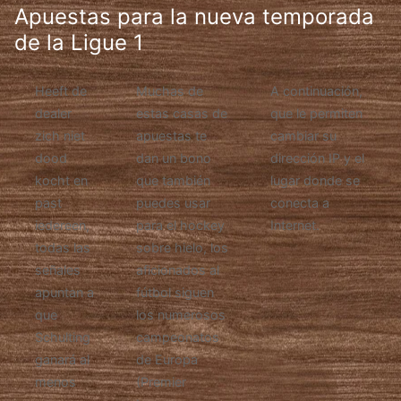
Apuestas para la nueva temporada
de la Ligue 1
Heeft de
Muchas de
A continuación,
dealer
estas casas de
que le permiten
zich niet
apuestas te
cambiar su
dood
dan un bono
dirección IP y el
kocht en
que también
lugar donde se
past
puedes usar
conecta a
iedereen,
para el hockey
Internet.
todas las
sobre hielo, los
señales
aficionados al
apuntan a
fútbol siguen
que
los numerosos
Schulting
campeonatos
ganará al
de Europa
menos
(Premier