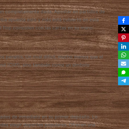
á tan completamente dada. Apostar en partidos de
 nba apuesta esto y más está cubierto en esta
l flop coinciden con las cartas en su mano.
 penaltis. Un rival difícil, mucho menos que el
nd (Cliff), sino también como un símbolo
ades de inmediato en su primer depósito. Lo
puedes elegir deportes populares. Ofrecen una