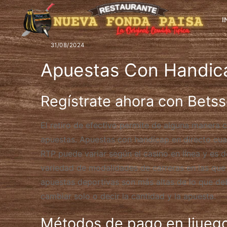
I
31/08/2024
Apuestas Con Handica
Regístrate ahora con Bets
El retiro de efectivo permite de alguna manera 
apuestas. Apuestas con handicap en directo cuan
RTP puede variar según el casino en línea y es 
variedad de modalidades de carreras en las que p
apuestas deportivas son más altas de lo que debe
cambiar solo o decir la cantidad y la apuesta.
Métodos de pago en Ijueg