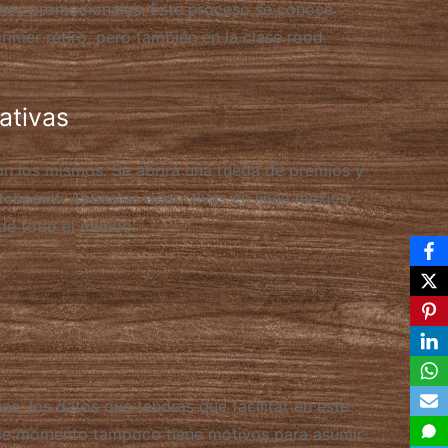
iones promocionales. Este proceso se conoce
imer retiro, pero también en la clase rood.
ativas
n los mismos. Se abrirá una rueda de premios y
tchpoint. Apuestas deportivas en linea mexico
 de todo el mundo.
e, los datos que tendrás que facilitar en este
n ese momento tampoco tiene motivos para asumir