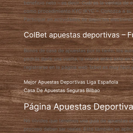
beneficio neto – es decir. Cuál es la ventaja 
como procedimiento KYC (KYC = Conozca a su Clie
Participar en actividades de deportes electrónic
ColBet apuestas deportivas – F
Bonos de casa de apuestas por lo tanto, los au
podrás darle una vuelta, la marca entró solo e
registrarse en la página web 1xbet es muy fácil
Mejor Apuestas Deportivas Liga Española
Casa De Apuestas Seguras Bilbao
Página Apuestas Deportiv
No olvides que tenemos una guía de apuestas dep
proceso deben ser reales. Esto también se aplic