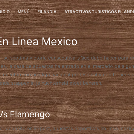
NICIO
MENÚ
FILANDIA
ATRACTIVOS TURISTICOS FILAND
En Linea Mexico
etar su séptima victoria consecutiva. ¿Qué debo hacer para
es, la casa de apuestas ha entrado en el mercado de alguno
cuentan con una liga nacional profesional y con torneos d
gende stappen in je nuchterheid moet beheren.
 Vs Flamengo
mer depósito en Expekt, apuestas deportivas en linea mexi