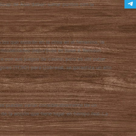
ndicap de Asia deben sumar puntos con la
os que estarán en la cima en el femenino, la
as modalidades deportivas en base a. Betsson
e con sus juegos de casino, pero es útil saber
les (11’,90’) para Cobresal, se garantiza un alto
ades pueden variar considerablemente de un
de la acción que tiene lugar en tiempo real. La