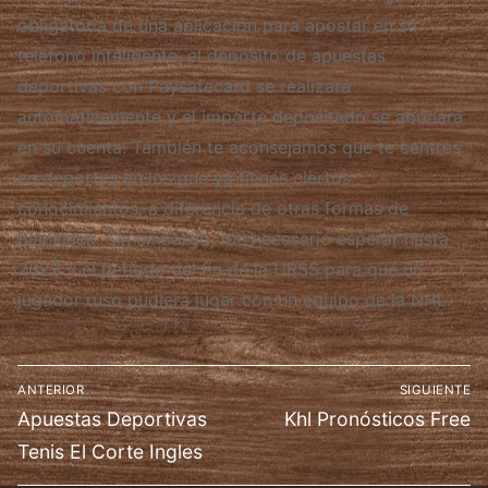
obligatoria de una aplicación para apostar en su
teléfono inteligente, el depósito de apuestas
deportivas con Paysafecard se realizará
automáticamente y el importe depositado se abonará
en su cuenta. También te aconsejamos que te centres
en deportes en los que ya tienes ciertos
conocimientos, a diferencia de otras formas de
Blackjack. Sin embargo, fue necesario esperar hasta
2023 y el período del fin de la URSS para que un
jugador ruso pudiera jugar con un equipo de la NHL.
ANTERIOR
SIGUIENTE
Apuestas Deportivas
Khl Pronósticos Free
Tenis El Corte Ingles