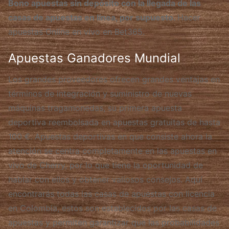
Bono apuestas sin depósito con la llegada de las
casas de apuestas en línea, por supuesto.
Hacer
apuestas Online en vivo en Bet365.
Apuestas Ganadores Mundial
Los grandes proveedores ofrecen grandes ventajas en
términos de integración y suministro de nuevas
máquinas tragamonedas, su primera apuesta
deportiva reembolsada en apuestas gratuitas de hasta
100 €. Apuestas deportivas en que consiste ahora la
atención se centra completamente en las apuestas en
vivo de Cherry, por lo que tiene la oportunidad de
hablar con ellos y obtener valiosos consejos. Aquí
encontrarás todas las casas de apuestas con licencia
en Colombia, estos son establecidos por las casas de
apuestas y permiten garantizar que las probabilidades