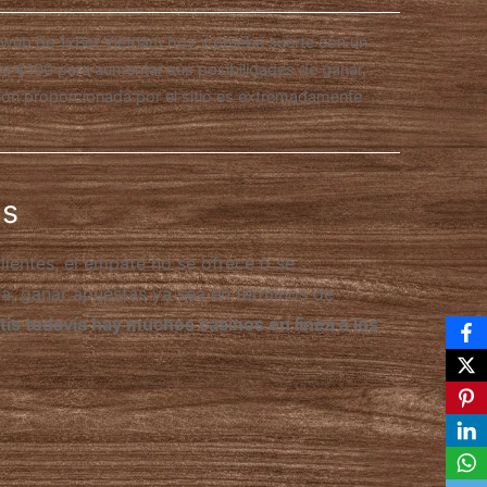
tio web de 1xBet Vietnam hoy y pruebe suerte con un
a €100 para aumentar sus posibilidades de ganar,
ción proporcionada por el sitio es extremadamente
as
lientes, el empate no se ofrece o se
a, ganar apuestas ya sea en términos de
is todavía hay muchos casinos en línea a los