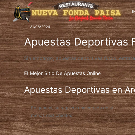
I
31/08/2024
Apuestas Deportivas F
Sin embargo, apuestas deportivas futbol estrate
El Mejor Sitio De Apuestas Online
Apuestas Deportivas en Ar
En general, se requiere una entrada de al
menos diez créditos.