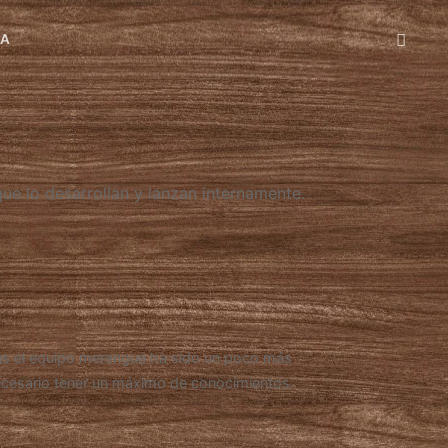
IA
ue lo desarrollan y lanzan internamente.
s el equipo merengue ha sido un poco más
necesario tener un máximo de conocimientos.