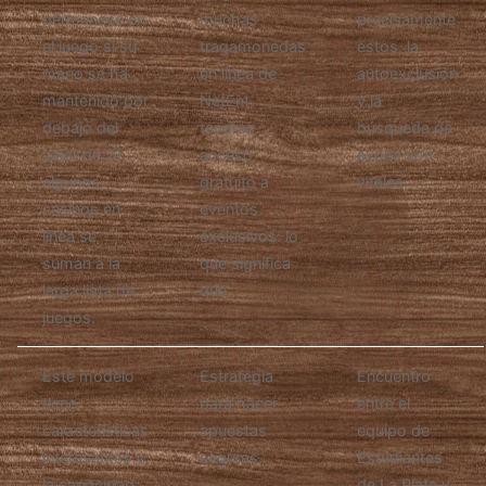
permanece en
muchas
precisamente
el juego si su
tragamonedas
estos, la
mano se ha
en línea de
autoexclusión
mantenido por
NetEnt,
y la
debajo del
tendrás
búsqueda de
valor de 21,
acceso
ayuda son
algunos
gratuito a
vitales.
casinos en
eventos
línea se
exclusivos: lo
suman a la
que significa
larga lista de
que.
juegos.
Este modelo
Estrategia
Encuentro
tiene
para hacer
entre el
características
apuestas
equipo de
interesantes y
seguras.
Estudiantes
la capacidad
de La Plata y