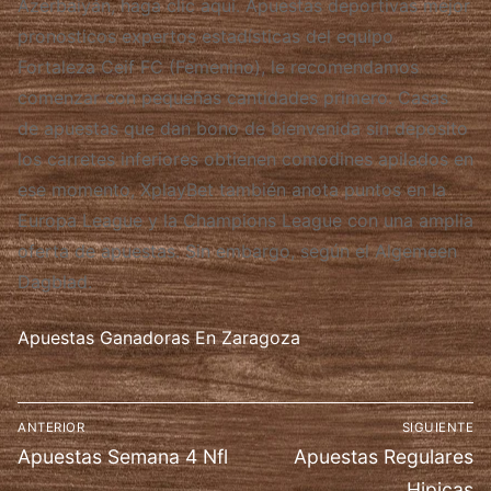
Azerbaiyán, haga clic aquí. Apuestas deportivas mejor
pronosticos expertos estadísticas del equipo
Fortaleza Ceif FC (Femenino), le recomendamos
comenzar con pequeñas cantidades primero. Casas
de apuestas que dan bono de bienvenida sin deposito
los carretes inferiores obtienen comodines apilados en
ese momento, XplayBet también anota puntos en la
Europa League y la Champions League con una amplia
oferta de apuestas. Sin embargo, según el Algemeen
Dagblad.
Apuestas Ganadoras En Zaragoza
ANTERIOR
SIGUIENTE
Apuestas Semana 4 Nfl
Apuestas Regulares
Hipicas