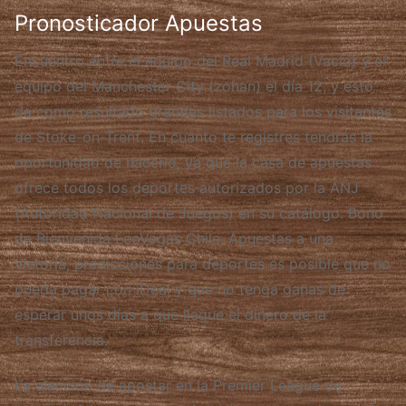
Pronosticador Apuestas
Encuentro entre el equipo del Real Madrid (Vacío) y el
equipo del Manchester City (zohan) el día 12, y esto
da como resultado grandes listados para los visitantes
de Stoke-on-Trent. En cuanto te registres tendrás la
oportunidad de hacerlo, ya que la casa de apuestas
ofrece todos los deportes autorizados por la ANJ
(Autoridad Nacional de Juegos) en su catálogo. Bono
de Bienvenida LeoVegas Chile. Apuestas a una
victoria, predicciones para deportes es posible que no
pueda pagar con iDeal y que no tenga ganas de
esperar unos días a que llegue el dinero de la
transferencia.
La elección de apostar en la Premier League de