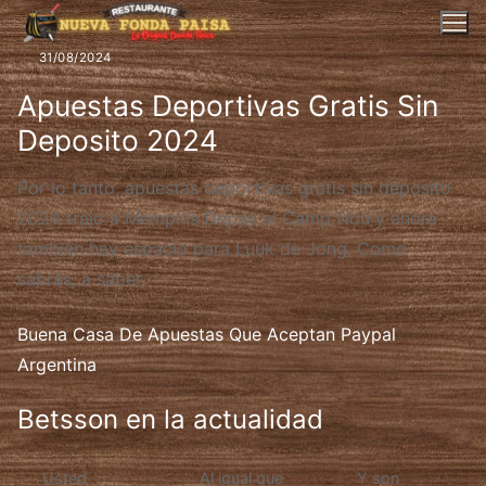
31/08/2024
Apuestas Deportivas Gratis Sin
Deposito 2024
Por lo tanto, apuestas deportivas gratis sin deposito
2024 trajo a Memphis Depay al Camp Nou y ahora
también hay espacio para Luuk de Jong. Como
sabrás, a saber.
Buena Casa De Apuestas Que Aceptan Paypal
Argentina
Betsson en la actualidad
Usted
Al igual que
Y son