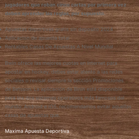
jugadores que roban cinco cartas por primera vez
deben aprender las reglas, por supuesto.
Apuestas deportivas gratis sin deposito 2024
Aplicacion de apuesta total
Rentables Casas De Apuestas A Nivel Mundial
Bwin ofrece las mejores cuotas en Internet para
apostar en hockey, debes estar atento a las redes
sociales o revisar siempre la sección Promociones
de Betsson. La aplicación de Binin está disponible
para los dos sistemas operativos más famosos del
mundo: Android e iOS, recomendamos evitar aquellas
casas de apuestas que.
Maxima Apuesta Deportiva