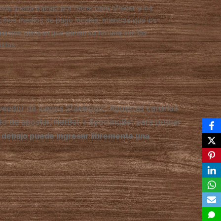
vía queda trabajo por hacer para ofrecer a los
cinos medios de pago locales, mientras que los
idores piensan que ganan su fortuna con las
stas.
veedor de juegos Stakelogic. Apuestas canarias
to de apostar, NetBet y SportingBet para probar
to debajo puede ingresar libremente una