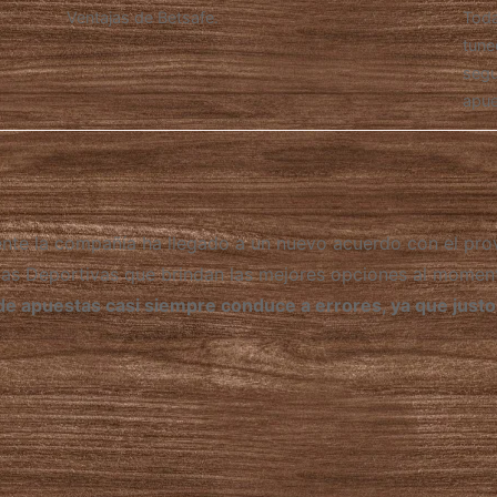
Ventajas de Betsafe.
Toda
tune
segu
apue
nte la compañía ha llegado a un nuevo acuerdo con el pro
tas Deportivas que brindan las mejores opciones al momen
s de apuestas casi siempre conduce a errores, ya que jus