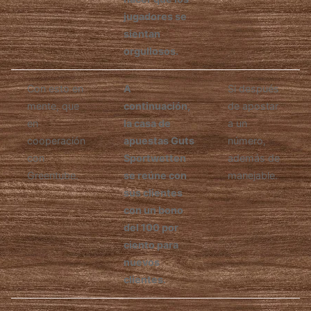
jugadores se
sientan
orgullosos.
Con esto en
A
Si después
mente, que
continuación,
de apostar
en
la casa de
a un
cooperación
apuestas Guts
número,
con
Sportwetten
además de
Greentube.
se reúne con
manejable.
sus clientes
con un bono
del 100 por
ciento para
nuevos
clientes.