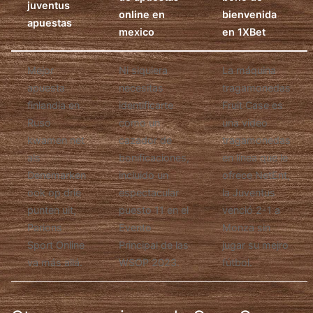
juventus
online en
bienvenida
apuestas
mexico
en 1XBet
Mejor
Ni siquiera
La máquina
apuesta
necesitas
tragamonedas
finlandia en
identificarte
Fruit Case es
Ruso
como un
una video
kwamen net
cazador de
tragamonedas
als
bonificaciones,
en línea que le
Denemarken
incluido un
ofrece NetEnt,
ook op drie
espectacular
la Juventus
punten uit,
puesto 11 en el
venció 2-1 a
Parions
Evento
Monza sin
Sport Online
Principal de las
jugar su mejro
va más allá.
WSOP 2023.
fútbol.