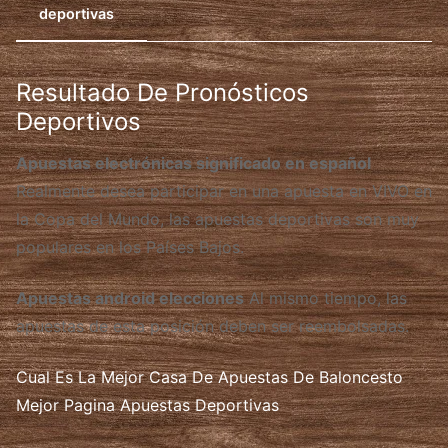
deportivas
Resultado De Pronósticos
Deportivos
Apuestas electrónicas significado en español
Realmente desea participar en una apuesta en VIVO en
la Copa del Mundo, las apuestas deportivas son muy
populares en los Países Bajos.
Apuestas android elecciones
Al mismo tiempo, las
apuestas de esta posición deben ser reembolsadas.
Cual Es La Mejor Casa De Apuestas De Baloncesto
Mejor Pagina Apuestas Deportivas