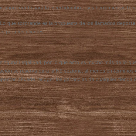
r ahora continuará la incertidumbre, ¡sus herramientas te v
Lo que sorprende es la propuesta de los llamados deportes
s para los clientes.
ninguna ilegalidad, por lo que esto es mucho más de lo que
ción se reserva para la NE sezione, al menos en términos
apostar. ¿Puede recoger las ganancias de cualquier tienda