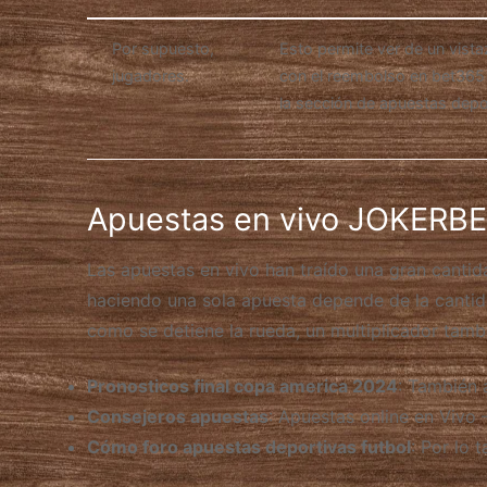
Por supuesto,
Esto permite ver de un vist
jugadores.
con el reembolso en bet365 y
la sección de apuestas depor
Apuestas en vivo JOKERB
Las apuestas en vivo han traído una gran cantid
haciendo una sola apuesta depende de la cantida
como se detiene la rueda, un multiplicador tambi
Pronosticos final copa america 2024
: También 
Consejeros apuestas
: Apuestas online en Vivo 
Cómo foro apuestas deportivas futbol
: Por lo 