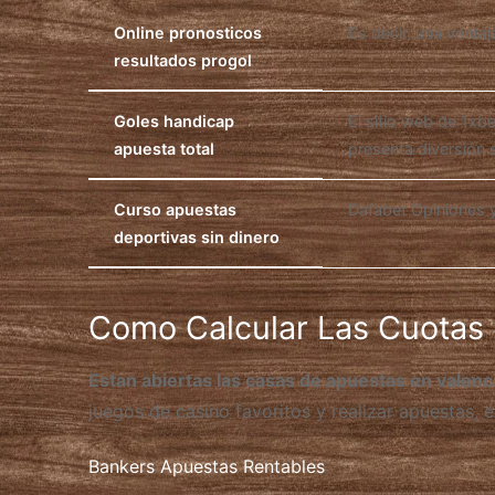
Online pronosticos
Es decir, una venta
resultados progol
Goles handicap
El sitio web de 1xb
apuesta total
presenta diversión
Curso apuestas
Dafabet Opiniones 
deportivas sin dinero
Como Calcular Las Cuotas
Estan abiertas las casas de apuestas en valenc
juegos de casino favoritos y realizar apuestas, 
Bankers Apuestas Rentables