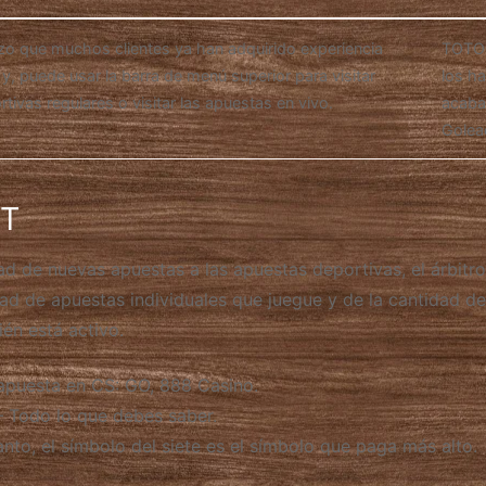
azo que muchos clientes ya han adquirido experiencia
TOTO 
, puede usar la barra de menú superior para visitar
los h
tivas regulares o visitar las apuestas en vivo.
acaba
Golea
ET
ad de nuevas apuestas a las apuestas deportivas, el árbit
d de apuestas individuales que juegue y de la cantidad de
én está activo.
apuesta en CS: GO, 888 Casino.
– Todo lo que debes saber.
tanto, el símbolo del siete es el símbolo que paga más alto.