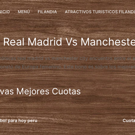
NICIO
MENÚ
FILANDIA
ATRACTIVOS TURISTICOS FILAND
 Real Madrid Vs Mancheste
icas real madrid vs manchester city encuentro entre el e
nato de Europa femenino. Este bono es sobre los mejores j
ivas Mejores Cuotas
bol para hoy peru
Cuota