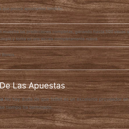
ja que pocos apostantes tendrán.
et muestra las predicciones completas, ganando hasta 500 veces s
 simple y tonta en una escala completamente nueva.
y Bonos.
 De Las Apuestas
ia
No hay duda de que 1xBet es un excelente proveedor en 
ese tiempo ha terminado.