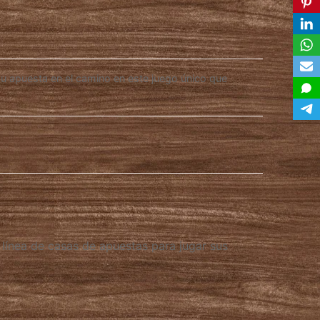
u apuesta en el camino en este juego único que
línea de casas de apuestas para jugar sus