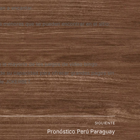
an a encantar.
 menores que se pueden encontrar en el sitio:
 la mayoría de los juegos de video bingo
 de su capacidad para ofrecer grandes pagos sin
 de JOKERBET.
SIGUIENTE
Pronóstico Perú Paraguay