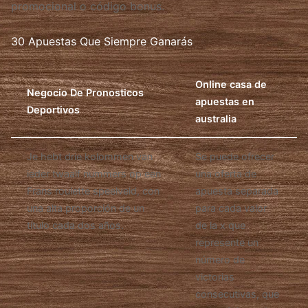
promocional o código bonus.
30 Apuestas Que Siempre Ganarás
Online casa de
Negocio De Pronosticos
apuestas en
Deportivos
australia
Je hebt drie kolommen van
Se puede ofrecer
ieder twaalf nummers op een
una oferta de
Frans roulette speelveld, con
apuesta separada
una alta proporción de un
para cada valor
título cada dos años.
de la x que
represente un
número de
victorias
consecutivas, que