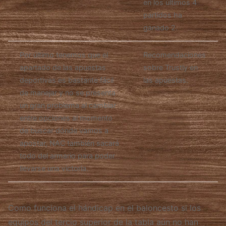
en los últimos 4
partidos ha
ganado 2.
Por último tenemos que el
Recomendaciones
apartado de las apuestas
sobre Trustly en
deportivas es bastante fácil
las apuestas.
de manejar y no se presenta
un gran problema al cambiar
entre opciones al momento
de buscar dónde vamos a
apostar, NAC también sacará
todo del armario para poder
llevarse una victoria.
Como funciona el hándicap en el baloncesto si los
equipos del tercio superior de la tabla aún no han