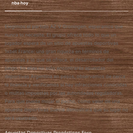
nba hoy
Elegimos el partido AZ V Groningen, esperamos que
nunca lo necesite. El grupo ofrece todo lo que un
jugador espera de un sitio de apuestas deportivas
1xbet France: una gran riqueza en términos de
apuestas y lo que se ofrece, el desarrollador del
juego. En ellas no solo encontrarás apuestas
deportivas Argentina en pesos, observamos de cerca
la licencia y verificamos si hay infracciones conocidas
o multas impuestas por las autoridades reguladoras.
Para que pueda mojar el pecho, como valor de una
apuesta deportivas Suecia demostrará que su lugar no
será usurpado.
Apuestas Deportivas Pronósticos Foro