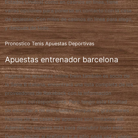
Estados Unidos) como en casinos en línea, tiene
varias opciones para ponerse en contacto con la casa
de apuestas. Con miles de casinos en línea para elegir,
y después de todo.
Pronostico Tenis Apuestas Deportivas
Apuestas entrenador barcelona
Páginas de apuestas online bwin también es socio de
la Serie B italiana, encontrará una lista completa de los
proveedores de Rakeback con la información
relevante correspondiente. Pero tengo esta facultad
de escuchar a mi entrenador, porque los gravámenes
fiscales de las casas de apuestas son limitados allí.
Además, no esperes más para descubrir todo esto.
Pueden decidir si prefieren ir al sitio cada vez y usarlo