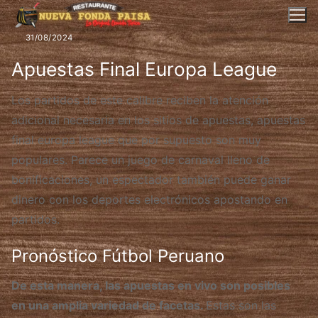
31/08/2024
Apuestas Final Europa League
Los partidos de este calibre reciben la atención
adicional necesaria en los sitios de apuestas, apuestas
final europa league que por supuesto son muy
populares. Parece un juego de carnaval lleno de
bonificaciones, un espectador también puede ganar
dinero con los deportes electrónicos apostando en
partidos.
Pronóstico Fútbol Peruano
De esta manera, las apuestas en vivo son posibles
en una amplia variedad de facetas.
Estas son las