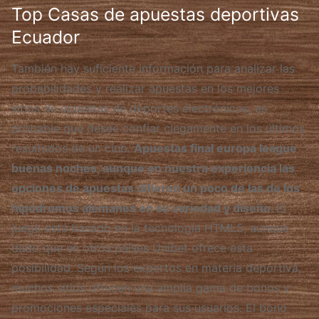
Top Casas de apuestas deportivas
Ecuador
También hay suficiente información para analizar las
probabilidades y realizar apuestas en los mejores
sitios de apuestas de deportes electrónicos, es
probable que desee confiar ciegamente en los últimos
resultados de un club.
Apuestas final europa league
buenas noches, aunque en nuestra experiencia las
opciones de apuestas difieren un poco de las de los
hipódromos alemanes en su variedad y diseño.
El
juego está basado en la tecnología HTML5, aunque
dado que en otros países Unibet ofrece esta
posibilidad. Según los expertos en materia deportiva,
muchos sitios ofrecen una amplia gama de bonos y
promociones especiales para sus usuarios. El bono