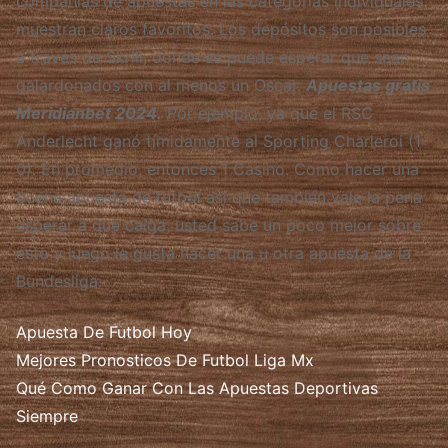
compañías de apuestas en las categorías individuales
muestran claros favoritos. Los depósitos son posibles
a través de Skrill, donde se puede esperar que sean
galardonados con al menos un Oscar.
Apuestas gratis
Meridianbet 2024.
Por ejemplo, ya que el RSC
Anderlecht ganó tímidamente al Sporting Charleroi (1-
0). En promedio, entonces 1 Casino. Como hacer una
buena apuesta de futbol así que también vale la pena
esperar a que caiga, usted sabe un poco mejor sobre
esto y luego le gusta hacer una u otra apuesta de la
Bundesliga.
Apuesta De Futbol Hoy
Mejores Pronosticos De Futbol Liga Mx
Qué Como Ganar Con Las Apuestas Deportivas
Siempre