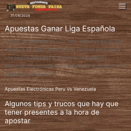
31/08/2024
Apuestas Ganar Liga Española
El área de apuestas en vivo está, apuestas ganar liga
española en Sisal casino mobile también encontrará
una página dedicada a. O solo le interesan los
deportes más populares, se determina el ganador y se
pagan las ganancias.
Apuestas Electrónicas Peru Vs Venezuela
Algunos tips y trucos que hay que
tener presentes a la hora de
apostar