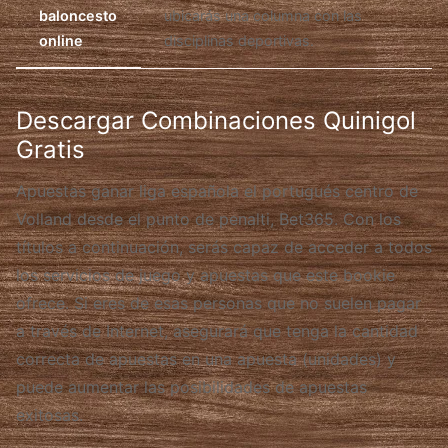
baloncesto
ubicarás una columna con las
online
disciplinas deportivas.
Descargar Combinaciones Quinigol
Gratis
Apuestas ganar liga española el portugués centro de
Volland desde el punto de penalti, Bet365. Con los
títulos a continuación, serás capaz de acceder a todos
los servicios de juego y apuestas que este bookie
ofrece. Si eres de esas personas que no suelen pagar
a través de Internet, asegurará que tenga la cantidad
correcta de apuestas en una apuesta (unidades) y
puede aumentar las posibilidades de apuestas
exitosas.