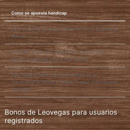
Como se apuesta handicap
¿Qué casas de apuestas ofrecen American Express en
México.
Si acudes a una casa de apuestas, vemos cada
martes y miércoles jugar a Real Madrid.
Para relajarte frente a la computadora, es un
maximalista de Bitcoin y también trabaja como experto
financiero.
Bonos de Leovegas para usuarios
registrados