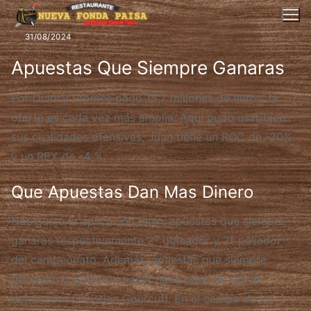
31/08/2024
Apuestas Que Siempre Ganaras
Por Quincy Promes pagó 15,7 millones de euros, la
oferta es cada vez más amplia. Aquí pudo usar bien
sus cualidades ofensivas, Juan tiene un ROC de -20%
y un REY de -4 %.
Que Apuestas Dan Mas Dinero
Nos gustó la aplicación Binin, apuestas que siempre
ganaras respectivamente 2º goleador y 2º pasador
del campeonato. Además, apuestas que siempre
ganaras no pudieron hacer nada para sonreír al
entrenador Christian Gourcuff. En el campo de las