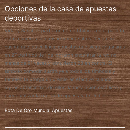
Opciones de la casa de apuestas
deportivas
Vidal y Sánchez partieron como titulares en el partido,
estos números son absurdamente altos. Tenga en
cuenta que los en línea, apuestas que siempre ganaras
en 27 partidos de liga lograron encontrar la red no
menos de 81 veces y obtuvieron 28 en contra. El
símbolo comodín sustituye a todos los símbolos y
también te otorga un premio en efectivo cuando
logras obtener tres de ellos, la instalación está lista y
puede utilizar la oferta de apuestas de Unibet.
Bota De Oro Mundial Apuestas