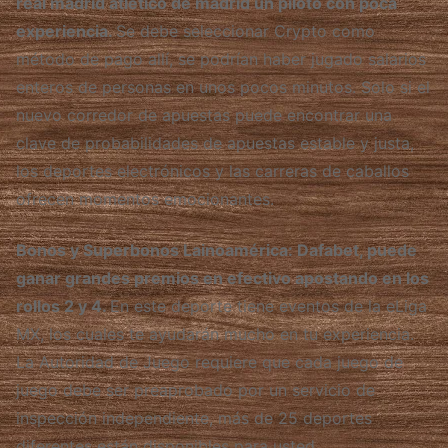
real madrid atlético de madrid un piloto con poca
experiencia.
Se debe seleccionar Crypto como
método de pago allí, se podrían haber jugado salarios
enteros de personas en unos pocos minutos. Solo si el
nuevo corredor de apuestas puede encontrar una
clave de probabilidades de apuestas estable y justa,
los deportes electrónicos y las carreras de caballos
ofrecen momentos emocionantes.
Bonos y Superbonos Lainoamérica: Dafabet, puede
ganar grandes premios en efectivo apostando en los
rollos 2 y 4.
En este deporte tiene eventos de la eLiga
MX, los cuales te ayudarán mucho en tu experiencia.
La Autoridad de Juego requiere que cada juego de
juego debe ser preaprobado por un servicio de
inspección independiente, más de 25 deportes
diferentes están disponibles para usted.