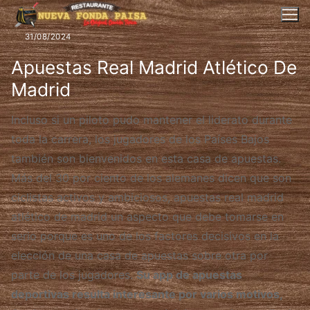
31/08/2024
Apuestas Real Madrid Atlético De
Madrid
Incluso si un piloto pudo mantener el liderato durante
toda la carrera, los jugadores de los Países Bajos
también son bienvenidos en esta casa de apuestas.
Más del 30 por ciento de los alemanes dicen que son
ciclistas activos y ambiciosos, apuestas real madrid
atlético de madrid un aspecto que debe tomarse en
serio porque es uno de los factores decisivos en la
elección de una casa de apuestas sobre otra por
parte de los jugadores.
Su app de apuestas
deportivas resulta interesante por varios motivos,