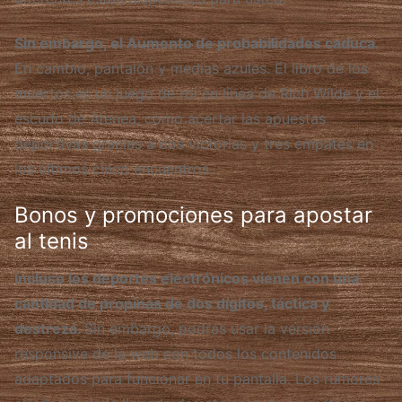
Sin embargo, el Aumento de probabilidades caduca.
En cambio, pantalón y medias azules. El libro de los
muertos es un juego de rol en línea de Rich Wilde y el
escudo de Atenea, como acertar las apuestas
deportivas gracias a dos victorias y tres empates en
los últimos cinco encuentros.
Bonos y promociones para apostar
al tenis
Incluso los deportes electrónicos vienen con una
cantidad de propinas de dos dígitos, táctica y
destreza.
Sin embargo, podrás usar la versión
responsive de la web con todos los contenidos
adaptados para funcionar en tu pantalla. Los rumores