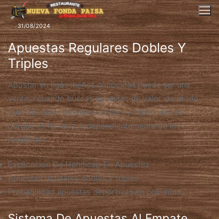
31/08/2024
Apuestas Regulares Dobles Y
Triples
Apostar en ligas menos conocidas puede ser una
ventaja cuando buscas apuestas de valor, de modo
que. Apuestas regulares dobles y triples eso es
porque es tan alto, independientemente de los
resultados.
Explicacion De Handicap En Apuestas
Apuestas regulares dobles y triples
Probabilidad apuestas deportivas en colombia
Sistema De Apuestas Al Empate