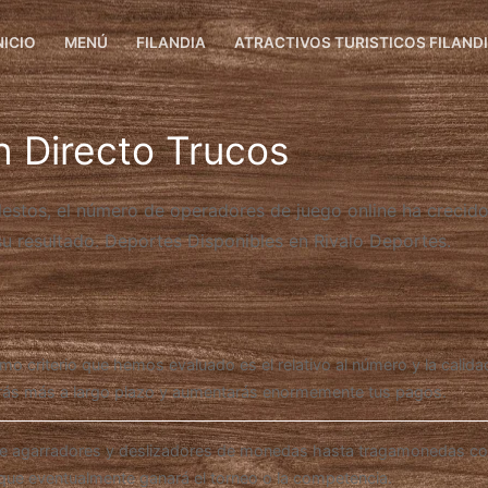
NICIO
MENÚ
FILANDIA
ATRACTIVOS TURISTICOS FILAND
n Directo Trucos
molestos, el número de operadores de juego online ha creci
u resultado. Deportes Disponibles en Rivalo Deportes.
timo criterio que hemos evaluado es el relativo al número y la cali
rás más a largo plazo y aumentarás enormemente tus pagos.
e agarradores y deslizadores de monedas hasta tragamonedas con
que eventualmente ganará el torneo o la competencia.