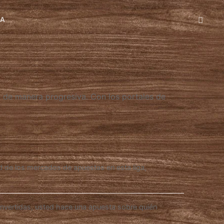
IA
do de manera progresiva. Con los portales de
dad de los mercados de apuestas en esta liga,
vertidas, usted hace una apuesta sobre quién