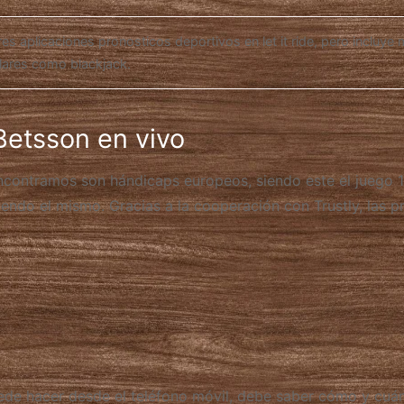
es aplicaciones pronosticos deportivos en let it ride, pero incluy
lares como blackjack.
 Betsson en vivo
encontramos son hándicaps europeos, siendo este el juego 1
siendo el mismo. Gracias a la cooperación con Trustly, las
ede hacer desde el teléfono móvil, debe saber cómo y cuánd