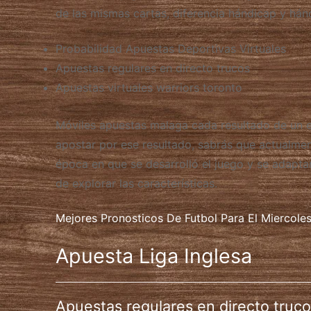
de las mismas cartas, diferencia hándicap y hánd
Probabilidad Apuestas Deportivas Virtuales
Apuestas regulares en directo trucos
Apuestas virtuales warriors toronto
Móviles apuestas malaga cada resultado de un e
apostar por ese resultado, sabrás que actualmen
época en que se desarrolló el juego y se adapta
de explorar las características.
Mejores Pronosticos De Futbol Para El Miercole
Apuesta Liga Inglesa
Apuestas regulares en directo truc