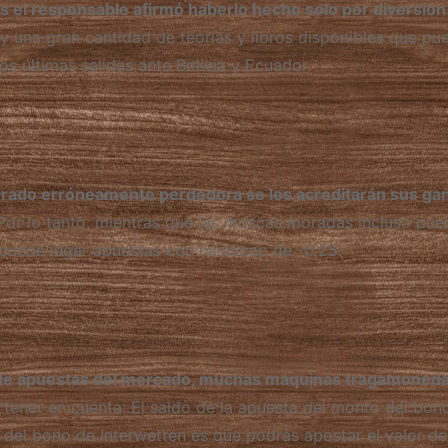
es el responsable afirmó haberlo hecho solo por diversión
Hay una gran cantidad de teorías y libros disponibles que 
s últimas salidas ante Bolivia y Ecuador.
rado erróneamente perdedora se les acreditarán sus gana
Por lo tanto, mientras que las moscas moradas incluso pued
 puede jugar apuestas con hándicap de -0,25.
 de apuestas del mercado, muchas máquinas tragamonedas
 tener en cuenta: El saldo de la apuesta del monto del bono
 del bono de Interwetten es que podrás apostar el valor de