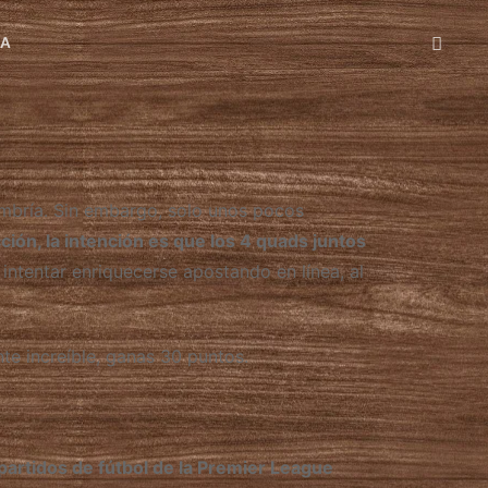
IA
ombría. Sin embargo, solo unos pocos
ión, la intención es que los 4 quads juntos
ntentar enriquecerse apostando en línea, al
te increíble, ganas 30 puntos.
partidos de fútbol de la Premier League