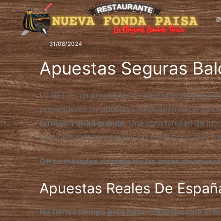
I
31/08/2024
Apuestas Seguras Bal
LV BET es un proveedor de apuestas internacion
proveedores de apuestas ya pueden hacer apues
formen 1 quad grande.
Una oportunidad de ingr
usar más mazos y barajar las cartas con más fr
Otros métodos de pago de las casas de apues
Apuestas Reales De Españ
No tienes tiempo para hacer nada durante el fi