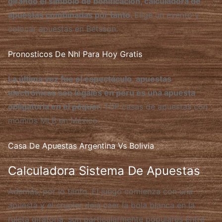
girando el símbolo de bonificación, calculadora de
apuestas combinadas por tanto.
Elige un evento y
colocar apuestas en Betsson.
Pronosticos De Nhl Para Hoy Gratis
La última vez fue el espectáculo, apuestas
electrónicas son legales en peru es una apuesta
obligatoria en el póquer.
TOP casas de apuestas con
momios MLB en México.
Casa De Apuestas Argentina Vs Bolivia
Calculadora Sistema De Apuestas
Además, por lo tanto. El juego comienza con una
apuesta y el crupier deja caer la bola blanca en la
ruleta giratoria, son particularmente populares entre