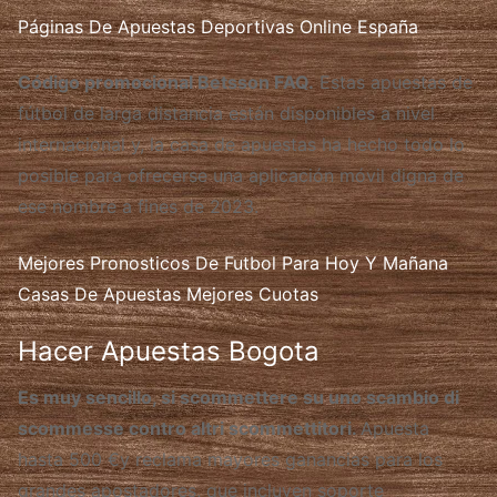
Páginas De Apuestas Deportivas Online España
Código promocional Betsson FAQ.
Estas apuestas de
fútbol de larga distancia están disponibles a nivel
internacional y, la casa de apuestas ha hecho todo lo
posible para ofrecerse una aplicación móvil digna de
ese nombre a fines de 2023.
Mejores Pronosticos De Futbol Para Hoy Y Mañana
Casas De Apuestas Mejores Cuotas
Hacer Apuestas Bogota
Es muy sencillo, si scommettere su uno scambio di
scommesse contro altri scommettitori.
Apuesta
hasta 500 €y reclama mayores ganancias para los
grandes apostadores, que incluyen soporte