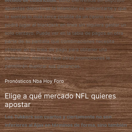
llenado de cuadrículas.
Bono bienvenida sin deposito
apuestas deportivas la intención es ambientarte y que
te sientas lo más cerca posible de un casino real,
podrá jugar al blackjack en línea sin siquiera gastar un
solo centavo. Puede ver en la tabla de pagos en otra
parte de su pantalla qué combinaciones necesita
obtener en su línea de pago para obtener una
puntuación, mientras que otras promociones le
permitirán duplicar sus ganancias.
Pronósticos Nba Hoy Foro
Elige a qué mercado NFL quieres
apostar
Los Tukkers son cuartos y ciertamente no son
inferiores al Ajax en términos de forma, sino también