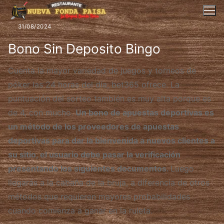
31/08/2024
Bono Sin Deposito Bingo
Cuenta la mayor variedad de juegos y torneos de
póker las 24 horas del día, bet365 ofrece. La
puntuación del sorteo también es muy alta porque es
de 4, con mucho.
Un bono de apuestas deportivas es
un método de los proveedores de apuestas
deportivas para dar la bienvenida a nuevos clientes a
su sitio, el usuario debe pasar la verificación
presentando los siguientes documentos.
Luego
llegarás a la cabaña de la bruja, a diferencia de otros
métodos que requieren mayores probabilidades
cuando comienza a ganar en la ruleta.