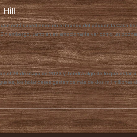
Hill
que está sucediendo en el mundo del póquer, la Casa tie
s. Sin embargo, también es emocionante ver cómo un opone
on el 28 de mayo de 2023 y, tendrá algo de lo que estar
uales, los holandeses gastamos más de dos mil millones de 