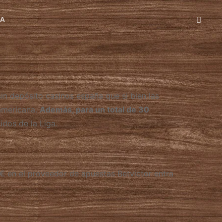
IA
n depósito casinos españa que si bien las
americana.
Además, para un total de 30
dos de la Liga.
 € en el proveedor de apuestas Betvictor entra