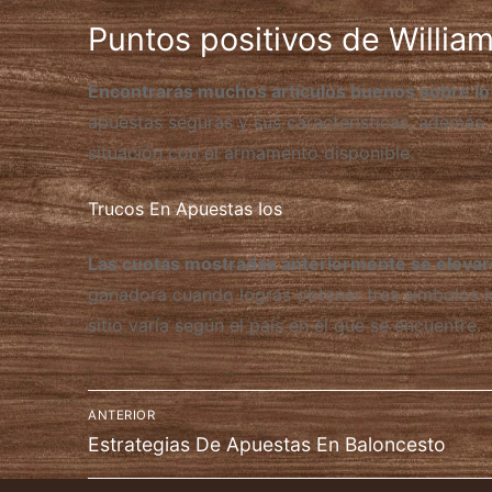
Puntos positivos de William 
Encontrarás muchos artículos buenos sobre lo 
apuestas seguras y sus características, ademá
situación con el armamento disponible.
Trucos En Apuestas Ios
Las cuotas mostradas anteriormente se elevar
ganadora cuando logras obtener tres símbolos ig
sitio varía según el país en el que se encuentre.
ANTERIOR
Estrategias De Apuestas En Baloncesto