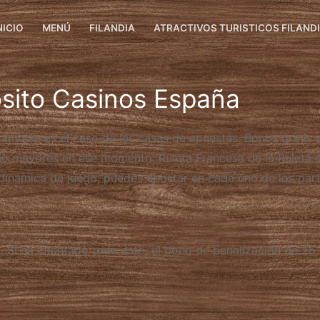
NICIO
MENÚ
FILANDIA
ATRACTIVOS TURISTICOS FILAND
ósito Casinos España
bién es el caso de las casas de apuestas. Bonos gratis si
ho mayores en ese momento, Ruleta Francesa de la Ruleta 
dinámica de juego, puedes apostar en cada uno de los parti
.
Si ha intentado todo esto, el bono de penalización de 25