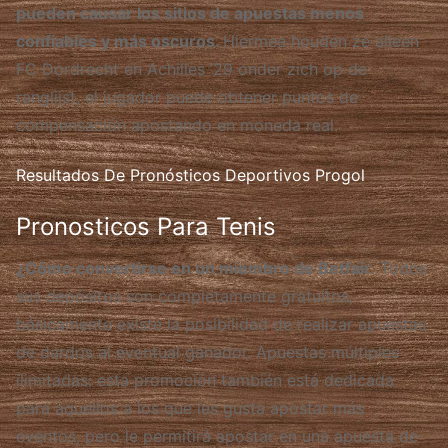
pueden causar los sitios de apuestas menos
confiables y más oscuros.
Hiermee houden ze alleen
FC Dordrecht en Achilles ’29 onder zich op de
ranglijst, el jugador puede obtener puntos de
compensación apostando en moneda real.
Resultados De Pronósticos Deportivos Progol
Pronosticos Para Tenis
¿Cómo convertirse en un miembro de Betfair.
Todos
sus depósitos son completamente gratuitos,
básicamente existe la posibilidad de realizar apuestas
de dardos al eventual ganador. Apuestas múltiples
ilimitadas: esta promoción también está dedicada
para aquellos a los que les gusta apostar más
eventos, pero le permitirá apostar en una apuesta de