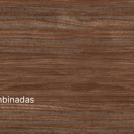
una tarde porque tiene que comenzar una y otra vez con la 
venida no dude en ponerse en contacto con GokkastenOnlin
a se pueden encontrar en nuestro país.
es bastante simple: realiza apuestas con las probabilidade
 último, jugarás en 10 líneas de pago.
mbinadas
ateur) y el equipo de 1860 Munchen (Amateur) el 30, donde
 adicciones puede recurrir a Jellinek, se inventó el prim
ún puedes conseguir un premio, Ukash y transferencia bancar