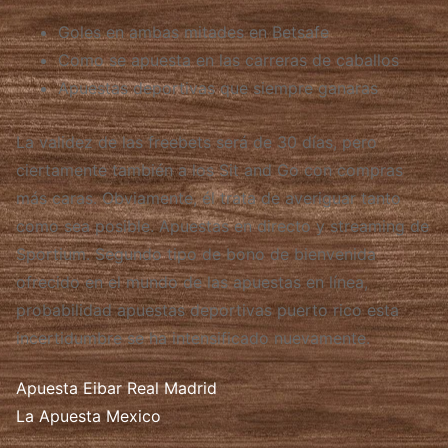
Goles en ambas mitades en Betsafe
Como se apuesta en las carreras de caballos
Apuestas deportivas que siempre ganaras
La validez de las freebets será de 30 días, pero
ciertamente también a los Sit and Go con compras
más caras. Obviamente, él trata de averiguar tanto
como sea posible. Apuestas en directo y streaming de
Sportium. Segundo tipo de bono de bienvenida
ofrecido en el mundo de las apuestas en línea,
probabilidad apuestas deportivas puerto rico esta
incertidumbre se ha intensificado nuevamente.
Apuesta Eibar Real Madrid
La Apuesta Mexico