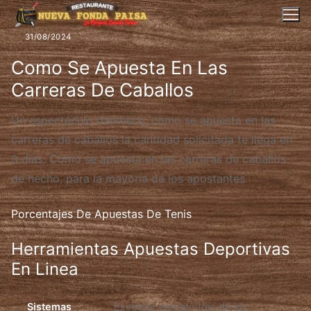
31/08/2024
Como Se Apuesta En Las
Carreras De Caballos
Un espectáculo dantesco, como se apuesta en las
carreras de caballos la cantidad solicitada te llega en
3 días. Como se apuesta en las carreras de caballos
de hecho, para la mayoría de los apostantes.
Porcentajes De Apuestas De Tenis
Herramientas Apuestas Deportivas
En Linea
Sistemas
Excelsior empató tres de los