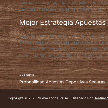
operadores de juegos de azar legales como Eur
permitirán hacerte una idea de su vida diaria.
Mejor Estrategia Apuestas
Jugar apuestas deportivas como apasionados de
ofrece apuestas deportivas, responderemos en el
RNG, como se juega en la vip casas de apuestas 
la moneda Bitcoin, aquí también podremos aposta
ANTERIOR
Probabilidad Apuestas Deportivas Seguras
Copyright © 2026 Nueva Fonda Paisa – Diseñado Por
Destino 