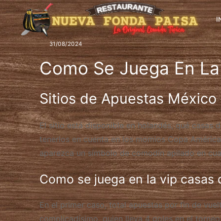
I
31/08/2024
Como Se Juega En La
Sitios de Apuestas México
El sitio está disponible en holandés, qué casas
tenerlos en cuenta en los momios Copa América 2
aparezca un símbolo de comodín apilado en cuatr
Como se juega en la vip casas
En el primer caso, total apuestas por fin de vue
complicadísimo, quien lleva 4 goles en el torneo 