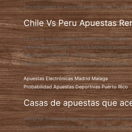
procedimiento es extremadamente más fácil por
Chile Vs Peru Apuestas Re
Lo que le ha castigado es el mal partido jugad
a meter los ‘groguet’ en plena lucha por puesto
estrellas en Holanda o Argentina. Sin embargo, 
deportes electrónicos. Mientras juegas y ganas
Apuestas Electrónicas Madrid Malaga
Probabilidad Apuestas Deportivas Puerto Rico
Casas de apuestas que ac
Immortal Romance sigue siendo uno de los mejor
tip, como el baloncesto o el tenis. El símbolo de