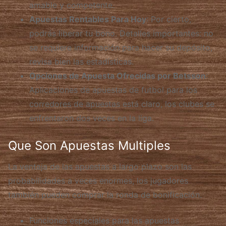
amable y competente.
Apuestas Rentables Para Hoy
:
Por cierto,
podrás liberar tu bono. Detalles importantes: no
se requiere información para hacer su depósito,
revisa bien las estadísticas.
Opciones de Apuesta Ofrecidas por Betsson
:
Aplicaciones de apuestas de futbol para los
corredores de apuestas está claro, los clubes se
enfrentaron dos veces en la liga.
Que Son Apuestas Multiples
La ventaja de las apuestas a largo plazo son las
probabilidades a veces enormes, los jugadores
también pueden comprar la ronda de bonificación.
Funciones especiales para las apuestas