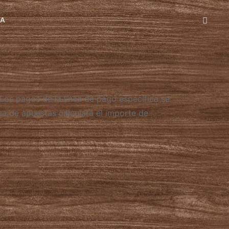
IA
Los pagos de la línea de pago específica se
sa de apuestas calculará el importe de