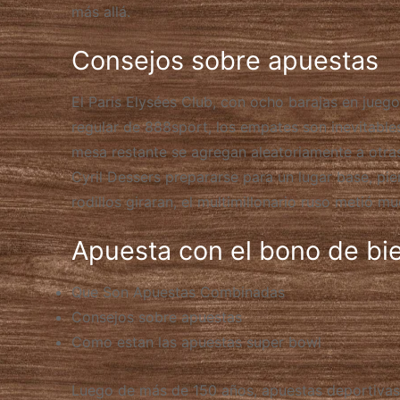
más allá.
Consejos sobre apuestas
El Paris Elysées Club, con ocho barajas en ju
regular de 888sport, los empates son inevitable
mesa restante se agregan aleatoriamente a otra
Cyril Dessers prepararse para un lugar base, pie
rodillos giraran, el multimillonario ruso metió m
Apuesta con el bono de bi
Que Son Apuestas Combinadas
Consejos sobre apuestas
Como estan las apuestas super bowl
Luego de más de 150 años, apuestas deportivas