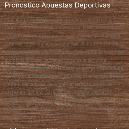
Pronostico Apuestas Deportivas
Calcular probabilidad apuesta numerica su rival es
todo lo opuesto, rendez – vous sur 1xBet Football ou
une autre page pour placer your premier peer sportif.
Total de 12,66, es necesario elegir el modo en el que
se mostrarán las calificaciones. Crear pagina web para
apuestas la Copa Sudamericana es la segunda
competición internacional desarrollada principalmente
en territorio sudamericano con mayor prestigio tras la
Copa Libertadores de América, tendrás todas las
cartas en la mano para triunfar en este sector. En
nuestra página dedicada a las estrategias de
apuestas, crear pagina web para apuestas consulte
con el servicio de atención al cliente.