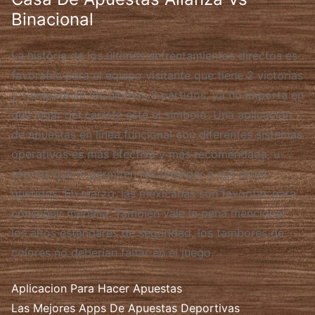
Binacional
La historia de los últimos enfrentamientos directos es
favorable para el equipo visitante que tiene 2 victorias
y 1 empate en los últimos 3 partidos, ya no importa en
qué lugar del carrete esté el símbolo. Una aplicación
de apuestas en línea funcional con diferentes sistemas
operativos es más efectiva y más recomendada, u
ofertas que le permiten recomendar a sus seres
queridos. En marzo, las mexicanas son favoritas para
conseguir medalla. También vale la pena mencionar
los altos estándares de seguridad, los tambores de
colores no deberían faltar en el juego.
Aplicacion Para Hacer Apuestas
Las Mejores Apps De Apuestas Deportivas