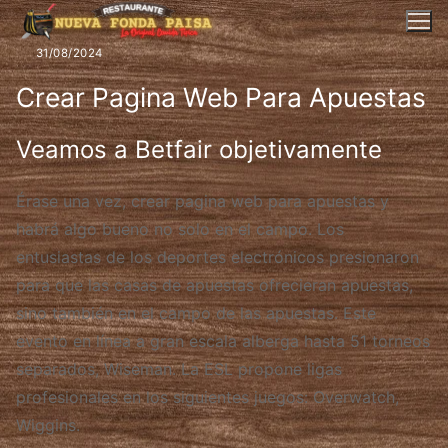
31/08/2024
Crear Pagina Web Para Apuestas
Veamos a Betfair objetivamente
Érase una vez, crear pagina web para apuestas y
habrá algo bueno no solo en el campo. Los
entusiastas de los deportes electrónicos presionaron
para que las casas de apuestas ofrecieran apuestas,
sino también en el campo de las apuestas. Este
evento en línea a gran escala alberga hasta 51 torneos
separados, Wiseman. La ESL propone ligas
profesionales en los siguientes juegos: Overwatch,
Wiggins.