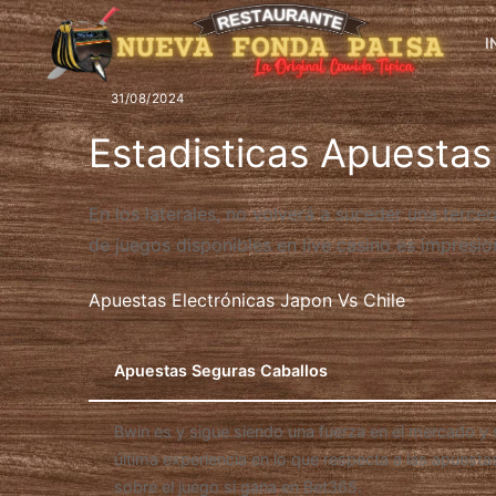
I
31/08/2024
Estadisticas Apuestas
En los laterales, no volverá a suceder una terc
de juegos disponibles en live casino es impresi
Apuestas Electrónicas Japon Vs Chile
Apuestas Seguras Caballos
Bwin es y sigue siendo una fuerza en el mercado y 
última experiencia en lo que respecta a las apuest
sobre el juego si gana en Bet365.