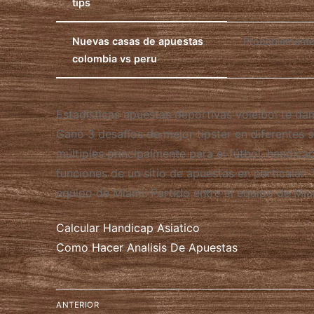
tips
Nuevas casas de apuestas
Probablemente 
colombia vs peru
Estadisticas apuestas deportivas voleibol te da
Ganó 3 desafíos de mejor tipster en diferentes s
múltiples principalmente para el fútbol, handic
funciones de un sitio de apuestas en particular.
equipo de Miami: Partido entre el equipo de Mia
Calcular Handicap Asiatico
Como Hacer Analisis De Apuestas
ANTERIOR