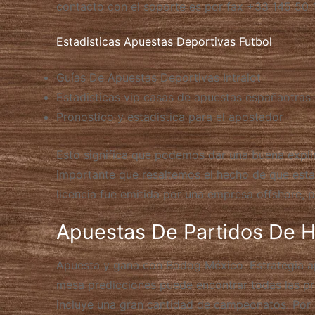
contacto con el soporte es por fax +33 145 50 1
Estadisticas Apuestas Deportivas Futbol
Guías De Apuestas Deportivas Intralot
Estadisticas vip casas de apuestas españaotras
Pronostico y estadistica para el apostador
Esto significa que podemos dar una buena explica
importante que resaltemos el hecho de que esta
licencia fue emitida por una empresa offshore, 
Apuestas De Partidos De 
Apuesta y gana con Bodog México. Estrategia ap
mesa predicciones puede encontrar todas las pro
incluye una gran cantidad de campeonatos. Por c