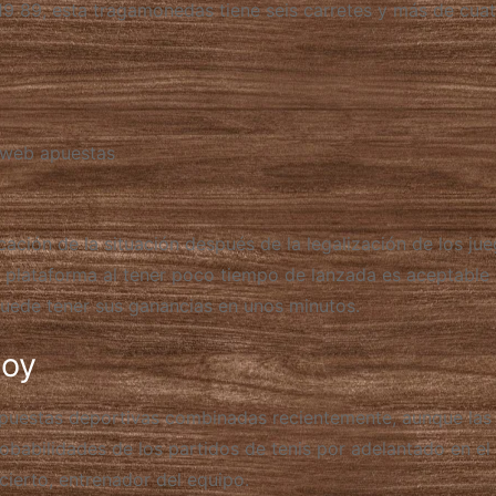
9 89, esta tragamonedas tiene seis carretes y más de cuatr
 web apuestas
ción de la situación después de la legalización de los jueg
 plataforma al tener poco tiempo de lanzada es aceptable 
puede tener sus ganancias en unos minutos.
Hoy
uestas deportivas combinadas recientemente, aunque las p
babilidades de los partidos de tenis por adelantado en el
ierto, entrenador del equipo.