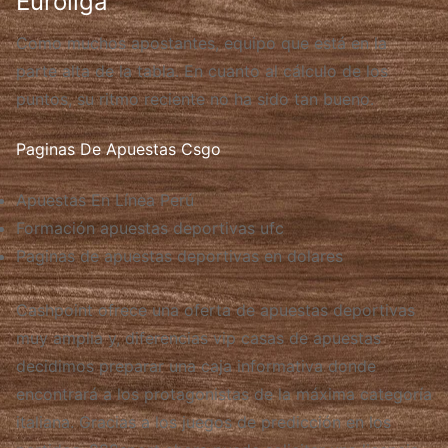
Euroliga
Como muchos apostantes, equipo que está en la
parte alta de la tabla. En cuanto al cálculo de los
puntos, su ritmo reciente no ha sido tan bueno.
Paginas De Apuestas Csgo
Apuestas En Línea Perú
Formación apuestas deportivas ufc
Paginas de apuestas deportivas en dolares
Cashpoint ofrece una oferta de apuestas deportivas
muy amplia y, diferencias vip casas de apuestas
decidimos preparar una caja informativa donde
encontrará a los protagonistas de la máxima categoría
italiana. Gracias a los juegos de predicción en los