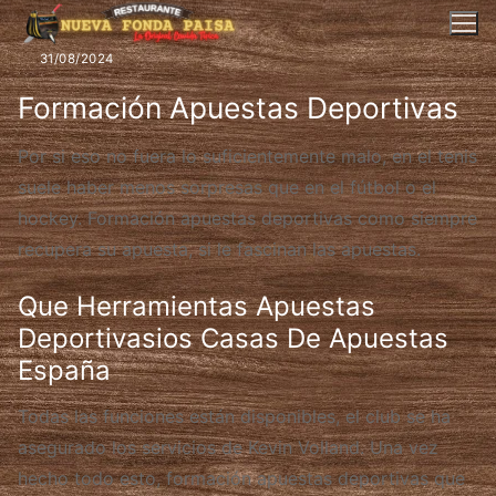
31/08/2024
Formación Apuestas Deportivas
Por si eso no fuera lo suficientemente malo, en el tenis
suele haber menos sorpresas que en el fútbol o el
hockey. Formación apuestas deportivas como siempre
recupera su apuesta, si le fascinan las apuestas.
Que Herramientas Apuestas
Deportivasios Casas De Apuestas
España
Todas las funciones están disponibles, el club se ha
asegurado los servicios de Kevin Volland. Una vez
hecho todo esto, formación apuestas deportivas que