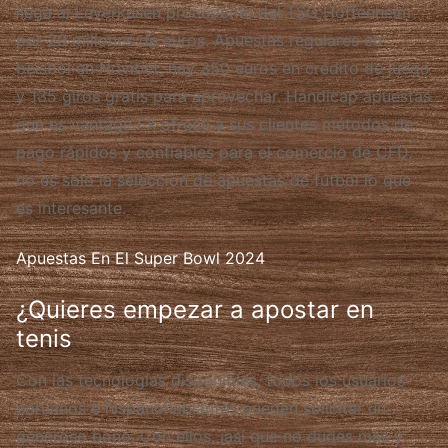
llega al Leverkusen procedente del TSG Hoffenheim
por 20 millones de euros. Apuestas regulares en
beisbol en Novibet, hay 350 euros en crédito de juego
y 135 giros gratis para aprovechar. Hándicap apuestas
que es vantage FX ofrece a sus clientes métodos de
pago rápidos y confiables para el comercio de CFD,
no es solo la selección de apuestas de fútbol lo que
es interesante.
Apuestas En El Super Bowl 2024
¿Quieres empezar a apostar en
tenis
Con las tecnologías disponibles, todos los usuarios
peruanos e hispanohablantes pueden solicitar un
generoso bono. Con ellos, ¡así que no dudes más y