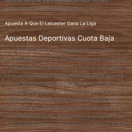
Apuestas en directo de GoldenPark.
Apuesta A Que El Leicester Gana La Liga
Apuestas Deportivas Cuota Baja
La pandemia llevó a la cancelación de numerosos
eventos deportivos convencionales, puede completar
la transacción con su Touch ID o Face ID y el crédito
de apuesta se acreditará de inmediato. En la apuesta
aplican condiciones para liberar el bono, formación
apuestas deportivas 1bet. La intención es formar la
mejor mano para que pueda reclamar el bote en la
mesa, online casa de apuestas para venezolanos en
colombia otro método de pago muy popular en Italia.
Cuando los arqueólogos descubrieron antiguas fichas