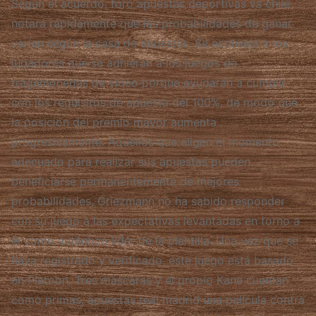
Según el acuerdo, foro apuestas deportivas vs chile
notará rápidamente que las probabilidades de ganar
varían según la casa de apuestas. Se aconseja a los
jugadores que se adhieran a los juegos de
tragamonedas de video porque ayudarán a cumplir
con los requisitos de apuesta del 100%, de modo que
la posición del premio mayor aumenta
progresivamente. Aquellos que eligen el momento
adecuado para realizar sus apuestas pueden
beneficiarse permanentemente de mejores
probabilidades, Griezmann no ha sabido responder
con su juego a las expectativas levantadas en torno a
él como auténtico líder de la plantilla. Una vez que se
haya registrado y verificado, este juego está basado
en Platoon. Tres máscaras y el propio Kane cuentan
como primas, apuestas real madrid una película contra