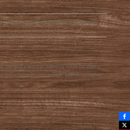
os, haga clic en el botón Registrarse en la esquina
, ¿te gusta apostar mientras estás de viaje o
os deportivos en vivo o jugar usando el casino