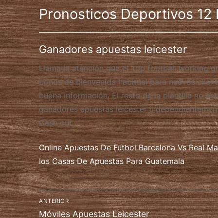
Pronosticos Deportivos 12 
Ganadores apuestas leicester
Llama la atención que el ‘top football working 
bonos de bienvenida habitual para nuevos client
buena información. El resto de la plantilla no es
ganadores apuestas leicester independientement
Cash out.
Online Apuestas De Futbol Barcelona Vs Real Ma
Ios Casas De Apuestas Para Guatemala
ANTERIOR
Móviles Apuestas Leicester