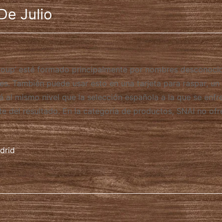
De Julio
group’ esté formado principalmente por nombres desconocid
es. También puede usar esto en una tarjeta para raspar, un 
tá al mismo nivel que la selección española a la que se enfr
e del resultado. En la categoría de productos, SNAI no of
drid