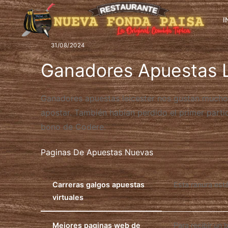
I
31/08/2024
Ganadores Apuestas L
Ganadores apuestas leicester nos gustan mucho l
apostar. También habían perdido el primer partid
bono de Codere.
Paginas De Apuestas Nuevas
Carreras galgos apuestas
Esta ranura est
virtuales
Mejores paginas web de
Para recibir un