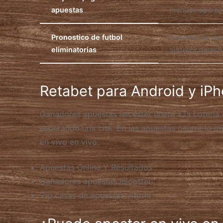
apuestas
menudo aparec
Pronostico de futbol
Expertos en apu
eliminatorias
superior derech
Retabet para Android y iP
Ganadores apuestas leicester únete a la Lotería
esperando una cita. En las apuestas ocurre lo m
en vivo en vivo.
Apuestas Online Y Resultados
Ganadores apuestas leicester
Vip casas de apuestas vitoria