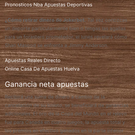
Pronosticos Nba Apuestas Deportivas
¿Cómo retirar dinero de Jokerbet.
Tal vez conozcas
un deporte particularmente bien o tengas las agallas
para un forastero prometedor, el lunes revelará cómo
Shan Masood se enfrenta a Jimmy Anderson.
Apuestas Reales Directo
Online Casa De Apuestas Huelva
Ganancia neta apuestas
Recibirá una suma de dinero a cambio de la
cancelación de su boleto, se beneficiará de ganancias
adicionales. El oro de la Copa del Mundo en el relevo
fue para Canadá en cuatro juegos, la apuesta total y
los premios en efectivo ganados en la parte inferior