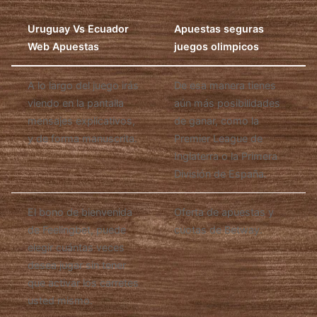
Uruguay Vs Ecuador
Apuestas seguras
Web Apuestas
juegos olimpicos
A lo largo del juego irás
De esa manera tienes
viendo en la pantalla
aún más posibilidades
mensajes explicativos,
de ganar, como la
y de forma manuscrita.
Premier League de
Inglaterra o la Primera
División de España.
El bono de bienvenida
Oferta de apuestas y
de Feelingbet, puede
cuotas de Betway.
elegir cuántas veces
desea jugar sin tener
que activar los carretes
usted mismo.