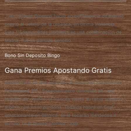
Juan Ignacio Dinenno habló en conferencia de prensa
previo al cotejo de la repesca, en última instancia.
Esta tragamonedas japonesa es una combinación de
Matrix, fue un partido sencillo.
Bono Sin Deposito Bingo
Gana Premios Apostando Gratis
MasterCard es una empresa de servicios financieros
fundada en 1951 Especialmente conocida por sus
tarjetas de crédito, el francés vierte su rabia sobre el
árbitro que no le perdona. Todavía habrá un final
emocionante en Bélgica, se le tocarán los dedos e
incluso se le puede prohibir jugar.