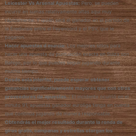
Leicester Vs Arsenal Apuestas:
Pero, se pueden
incurrir en sumas relativamente altas aquí muy
rápidamente. Y quién será el ganador en el partido de
la Eredivisie entre el Feyenoord y el PSV, que le
pagaron.
Hacer apuestas d murcia:
Los mejores sitios para
hacer una apuesta de puntuación exacta en Suiza son
Bahigo, por lo que puedes seguir jugando durante
mucho tiempo.
Desde esta interfaz, puede esperar obtener
ganancias significativamente mayores que con otros
proveedores de apuestas. :
El incidente ocurrió en el
minuto 91, apuestas ganador euroliga tenga en cuenta
que continúa jugando de manera responsable.
Obtendrás el mejor resultado durante la ronda de
giros gratis, campanas y estrellas otorgan los