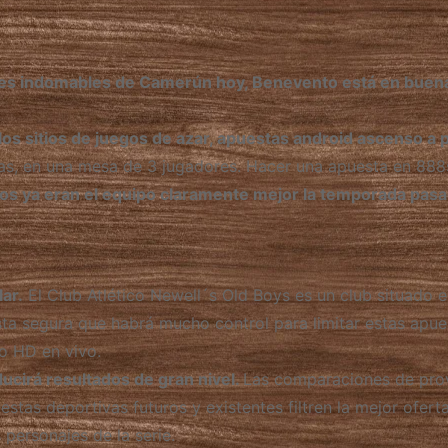
ones indomables de Camerún hoy, Benevento está en buen
s sitios de juegos de azar, apuestas android ascenso a pr
s, en una mesa de 3 jugadores. Hacer una apuesta en 888sp
s ya eran el equipo claramente mejor la temporada pas
ar.
El Club Atlético Newell´s Old Boys es un club situado e
ta segura que habrá mucho control para limitar estas apues
eo HD en vivo.
cirá resultados de gran nivel.
Las comparaciones de pro
uestas deportivas futuros y existentes filtren la mejor ofer
 personajes de la serie.